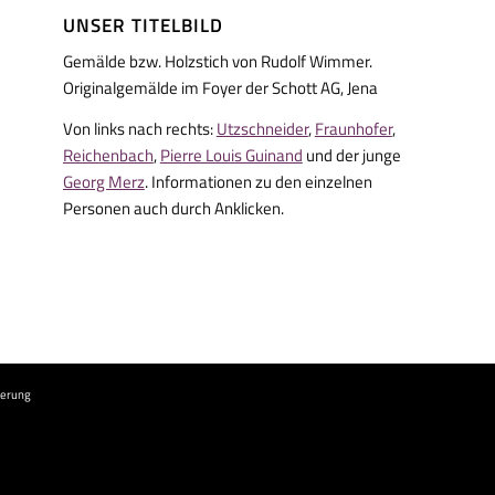
UNSER TITELBILD
Gemälde bzw. Holzstich von Rudolf Wimmer.
Originalgemälde im Foyer der Schott AG, Jena
Von links nach rechts:
Utzschneider
,
Fraunhofer
,
Reichenbach
,
Pierre Louis Guinand
und der junge
Georg Merz
. Informationen zu den einzelnen
Personen auch durch Anklicken.
ierung