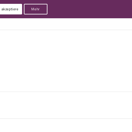
h akzeptiere
Mehr
EXKURS
REFERENZEN
KONTAKT