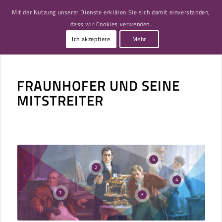
Mit der Nutzung unserer Dienste erklären Sie sich damit einverstanden,
dass wir Cookies verwenden.
Ich akzeptiere
Mehr
FRAUNHOFER UND SEINE
MITSTREITER
5
2
4
1
3