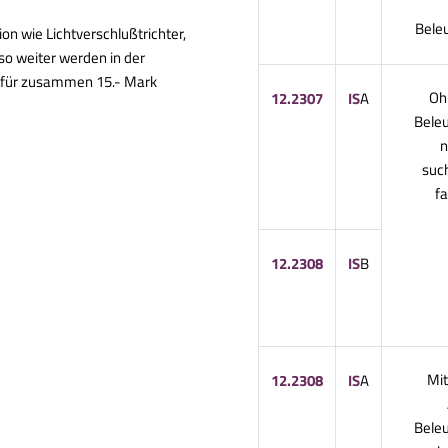
Bele
n wie Lichtverschlußtrichter,
so weiter werden in der
f für zusammen 15.- Mark
Oh
12.2307
IS
A
Bele
n
suc
f
12.2308
IS
B
Mit
12.2308
IS
A
Bele