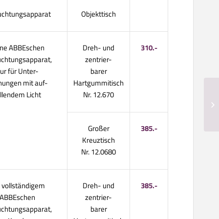
uchtungsapparat
Objekttisch
ne ABBEschen
Dreh- und
310.-
uchtungsapparat,
zentrier-
ur für Unter-
barer
hungen mit auf-
Hartgummitisch
allendem Licht
Nr. 12.670
Großer
385.-
Kreuztisch
Nr. 12.0680
 vollständigem
Dreh- und
385.-
ABBEschen
zentrier-
uchtungsapparat,
barer