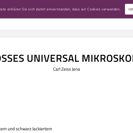
nste erklären Sie sich damit einverstanden, dass wir Cookies verwenden.
Ic
ART
MIKROSKOPE
LUPEN UND NEBENAPPARATE
VARIA
SSES UNIVERSAL MIKROSKOP 
Carl Zeiss Jena
eltem und schwarz lackiertem