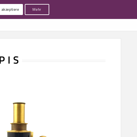
h akzeptiere
Mehr
EXKURS
REFERENZEN
KONTAKT
I S