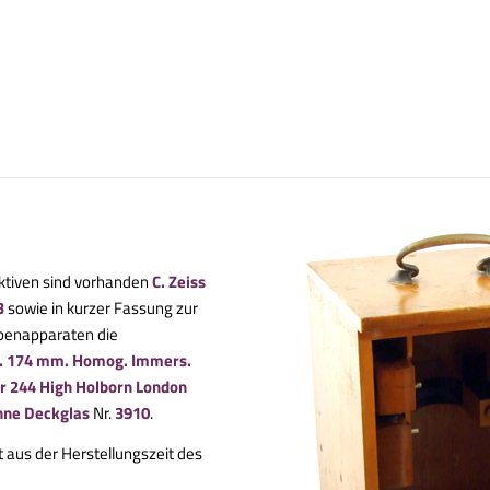
ektiven sind vorhanden
C. Zeiss
3
sowie in kurzer Fassung zur
benapparaten die
sl. 174 mm. Homog. Immers.
r 244 High Holborn London
ohne Deckglas
Nr.
3910
.
us der Herstellungszeit des