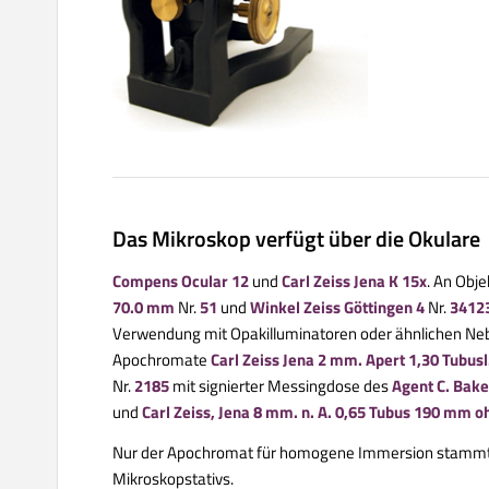
Das Mikroskop verfügt über die Okulare
Compens Ocular 12
und
Carl Zeiss Jena K 15x
. An Obj
70.0 mm
Nr.
51
und
Winkel Zeiss Göttingen 4
Nr.
3412
Verwendung mit Opakilluminatoren oder ähnlichen Ne
Apochromate
Carl Zeiss Jena 2 mm. Apert 1,30 Tubu
Nr.
2185
mit signierter Messingdose des
Agent C. Bake
und
Carl Zeiss, Jena 8 mm. n. A. 0,65 Tubus 190 mm 
Nur der Apochromat für homogene Immersion stammt a
Mikroskopstativs.