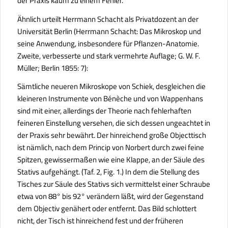
der Praxis kaum zu einem Fehler.
Ähnlich urteilt Herrmann Schacht als Privatdozent an der
Universität Berlin (Herrmann Schacht:
Das Mikroskop und
seine Anwendung, insbesondere für Pflanzen-Anatomie.
Zweite, verbesserte und stark vermehrte Auflage; G. W. F.
Müller; Berlin 1855: 7):
Sämtliche neueren Mikroskope von Schiek, desgleichen die
kleineren Instrumente von Bénèche und von Wappenhans
sind mit einer, allerdings der Theorie nach fehlerhaften
feineren Einstellung versehen, die sich dessen ungeachtet in
der Praxis sehr bewährt. Der hinreichend große Objecttisch
ist nämlich, nach dem Princip von Norbert durch zwei feine
Spitzen, gewissermaßen wie eine Klappe, an der Säule des
Stativs aufgehängt. (Taf. 2, Fig. 1.) In dem die Stellung des
Tisches zur Säule des Stativs sich vermittelst einer Schraube
etwa von 88° bis 92° verändern läßt, wird der Gegenstand
dem Objectiv genähert oder entfernt. Das Bild schlottert
nicht, der Tisch ist hinreichend fest und der früheren