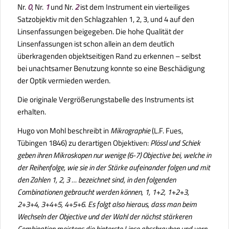
Nr.
0
, Nr.
1
und Nr.
2
ist dem Instrument ein vierteiliges
Satzobjektiv mit den Schlagzahlen 1, 2, 3, und 4 auf den
Linsenfassungen beigegeben. Die hohe Qualität der
Linsenfassungen ist schon allein an dem deutlich
überkragenden objektseitigen Rand zu erkennen – selbst
bei unachtsamer Benutzung konnte so eine Beschädigung
der Optik vermieden werden.
Die originale Vergrößerungstabelle des Instruments ist
erhalten.
Hugo von Mohl beschreibt in
Mikrographie
(L.F. Fues,
Tübingen 1846) zu derartigen Objektiven:
Plössl und Schiek
geben ihren Mikroskopen nur wenige (6-7) Objective bei, welche in
der Reihenfolge, wie sie in der Stärke aufeinander folgen und mit
den Zahlen 1, 2, 3 … bezeichnet sind, in den folgenden
Combinationen gebraucht werden können, 1, 1+2, 1+2+3,
2+3+4, 3+4+5, 4+5+6. Es folgt also hieraus, dass man beim
Wechseln der Objective und der Wahl der nächst stärkeren
Combination meistens die hinterste Linse abschrauben und vorn