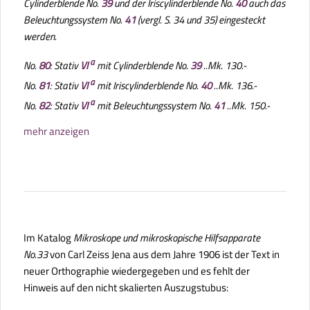
Cylinderblende No.
39
und der Iriscylinderblende No.
40
auch das
Beleuchtungssystem No.
41
(vergl. S. 34 und 35) eingesteckt
werden.
a
No.
80
: Stativ
VI
mit Cylinderblende No.
39
..Mk. 130.-
a
No.
81
: Stativ
VI
mit Iriscylinderblende No.
40
..Mk. 136.-
a
No.
82
: Stativ
VI
mit Beleuchtungssystem No.
41
..Mk. 150.-
mehr anzeigen
Im Katalog
Mikroskope und mikroskopische Hilfsapparate
No.33
von Carl Zeiss Jena aus dem Jahre 1906 ist der Text in
neuer Orthographie wiedergegeben und es fehlt der
Hinweis auf den nicht skalierten Auszugstubus: