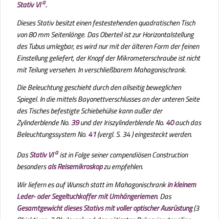
a
Stativ VI
.
Dieses Stativ besitzt einen festestehenden quadratischen Tisch
von 80 mm Seitenlänge. Das Oberteil ist zur Horizontalstellung
des Tubus umlegbar, es wird nur mit der älteren Form der feinen
Einstellung geliefert, der Knopf der Mikrometerschraube ist nicht
mit Teilung versehen. In verschließbarem Mahagonischrank.
Die Beleuchtung geschieht durch den allseitig beweglichen
Spiegel. In die mittels Bayonettverschlusses an der unteren Seite
des Tisches befestigte Schiebehülse kann außer der
Zylinderblende No.
39
und der Iriszylinderblende No.
40
auch das
Beleuchtungssystem No.
41
(vergl. S. 34 ) eingesteckt werden.
a
Das
Stativ VI
ist in Folge seiner compendiösen Construction
besonders
als Reisemikroskop
zu empfehlen.
Wir liefern es auf Wunsch statt im Mahagonischrank
in kleinem
Leder- oder Segeltuchkoffer mit Umhängeriemen
. Das
Gesamtgewicht dieses Stativs mit voller optischer Ausrüstung
(3