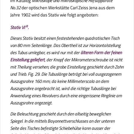
Im Katalog
Mikroskope und mikroskopische Hilfsapparate
No.32
der optischen Werkstätte Carl Zeiss Jena aus dem
Jahre 1902 wird das Stativ wie folgt angeboten:
a
Stativ VI
.
Dieses Stativ besitzt einen festestehenden quadratischen Tisch
von 80 mm Seitenlänge. Das Obertheil ist zur Horizontalstellung
des Tubus umlegbar, es wird nur mit der
älteren Form der feinen
Einstellung geliefert
, der Knopf der Mikrometerschraube ist nicht
mit Theilung versehen; die grobe Einstellung geschieht durch Zahn
und Trieb. Fig. 29. Die Tubuslänge beträgt bei voll ausgezogenem
Auszugsrohre 160 mm; da keine Millimeterscala an dem
Auszugsrohre angebracht ist, wird die richtige Tubuslänge bei
Anwendung eines Revolvers durch eine eingerissene Ringlinie am
Auszugsrohre angezeigt.
Die Beleuchtung geschieht durch den allseitig beweglichen
Spiegel. In die mittels Bayonnettverschlusses an der unteren
Seite des Tisches befestigte Schiebehülse kann ausser der