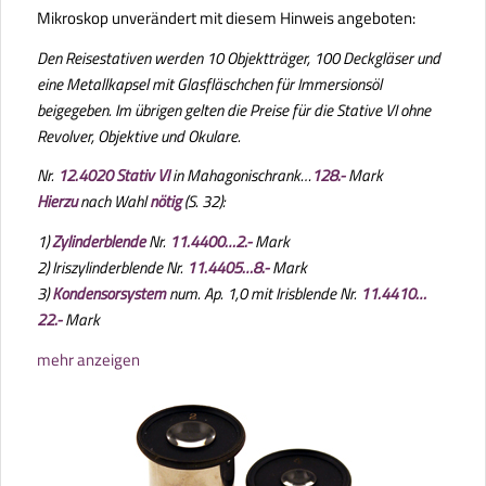
Mikroskop unverändert mit diesem Hinweis angeboten:
Den Reisestativen werden 10 Objektträger, 100 Deckgläser und
eine Metallkapsel mit Glasfläschchen für Immersionsöl
beigegeben. Im übrigen gelten die Preise für die Stative VI ohne
Revolver, Objektive und Okulare.
Nr.
12.4020 Stativ VI
in Mahagonischrank…
128.-
Mark
Hierzu
nach Wahl
nötig
(S. 32):
1)
Zylinderblende
Nr.
11.4400…2.-
Mark
2) Iriszylinderblende Nr.
11.4405…8.-
Mark
3)
Kondensorsystem
num. Ap. 1,0 mit Irisblende Nr.
11.4410…
22.-
Mark
mehr anzeigen