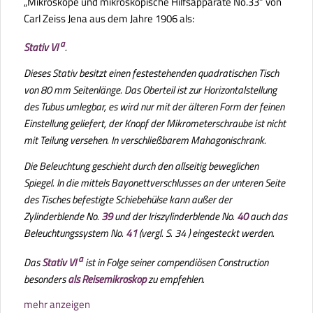
„Mikroskope und mikroskopische Hilfsapparate No.33“ von
Carl Zeiss Jena aus dem Jahre 1906 als:
a
Stativ VI
.
Dieses Stativ besitzt einen festestehenden quadratischen Tisch
von 80 mm Seitenlänge. Das Oberteil ist zur Horizontalstellung
des Tubus umlegbar, es wird nur mit der älteren Form der feinen
Einstellung geliefert, der Knopf der Mikrometerschraube ist nicht
mit Teilung versehen. In verschließbarem Mahagonischrank.
Die Beleuchtung geschieht durch den allseitig beweglichen
Spiegel. In die mittels Bayonettverschlusses an der unteren Seite
des Tisches befestigte Schiebehülse kann außer der
Zylinderblende No.
39
und der Iriszylinderblende No.
40
auch das
Beleuchtungssystem No.
41
(vergl. S. 34 ) eingesteckt werden.
a
Das
Stativ VI
ist in Folge seiner compendiösen Construction
besonders
als Reisemikroskop
zu empfehlen.
mehr anzeigen