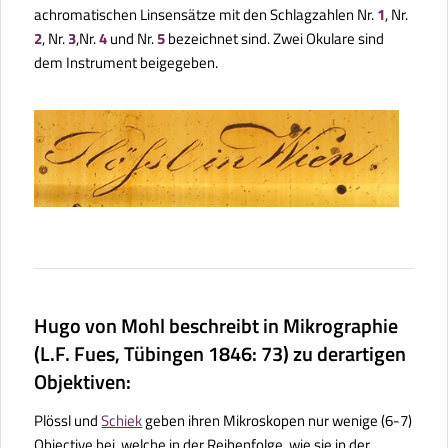
achromatischen Linsensätze mit den Schlagzahlen Nr.
1
, Nr.
2
, Nr.
3
,Nr.
4
und Nr.
5
bezeichnet sind. Zwei Okulare sind
dem Instrument beigegeben.
Hugo von Mohl beschreibt in
Mikrographie
(L.F. Fues, Tübingen 1846: 73) zu derartigen
Objektiven:
Plössl und
Schiek
geben ihren Mikroskopen nur wenige (6-7)
Objective bei, welche in der Reihenfolge, wie sie in der