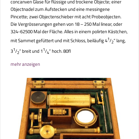
concanven Glase für flüssige und trockene Objecte; einer
Objectnadel zum Aufstecken und eine messingene
Pincette; zwei Objectenschieber mit acht Probeobjecten.
Die Vergrösserungen gehen von 18 – 250 Mal linear, oder
324-62500 Mal der Fläche. Alles in einem polirten Kästchen,
1
mit Sammet gefüttert und mit Schloss, beiläufig 4
/
“ lang,
2
1
1
3
/
“ breit und 1
/
“ hoch. 80fl
2
4
mehr anzeigen