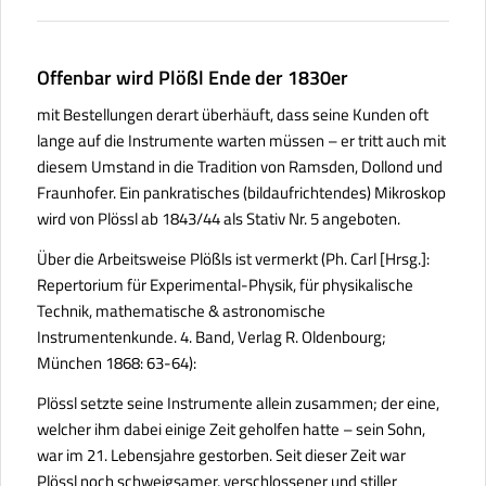
Offenbar wird Plößl Ende der 1830er
mit Bestellungen derart überhäuft, dass seine Kunden oft
lange auf die Instrumente warten müssen – er tritt auch mit
diesem Umstand in die Tradition von Ramsden, Dollond und
Fraunhofer. Ein pankratisches (bildaufrichtendes) Mikroskop
wird von Plössl ab 1843/44 als Stativ Nr. 5 angeboten.
Über die Arbeitsweise Plößls ist vermerkt (Ph. Carl [Hrsg.]:
Repertorium für Experimental-Physik, für physikalische
Technik, mathematische & astronomische
Instrumentenkunde.
4. Band, Verlag R. Oldenbourg;
München 1868: 63-64):
Plössl setzte seine Instrumente allein zusammen; der eine,
welcher ihm dabei einige Zeit geholfen hatte – sein Sohn,
war im 21. Lebensjahre gestorben. Seit dieser Zeit war
Plössl noch schweigsamer, verschlossener und stiller