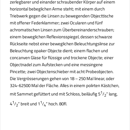
zerlegbarer und einander schraubender Körper auf einem
horizontal bebeglichen Arme steht; mit einem durch
Triebwerk gegen die Linsen zu bewegenden Objecttische
mit offener Federklammer; zwei Ocularen und fünf
achromatischen Linsen zum Überbereinanderschrauben;
einem beweglichen Reflexionsspiegel, dessen schwarze
Rückseite nebst einer beweglichen Beleuchtungslinse zur
Beleuchtung opaker Objecte dient; einem flachen und
concanven Glase für flüssige und trockene Objecte; einer
Objectnadel zum Aufstecken und eine messingene
Pincette; zwei Objectenschieber mit acht Probeobjecten.
Die Vergrösserungen gehen von 18 – 250 Mal linear, oder
324-62500 Mal der Fläche. Alles in einem polirten Kästchen,
1
mit Sammet gefüttert und mit Schloss, beiläufig 5
/
“ lang,
2
1
1
4
/
“ breit und 1
/
“ hoch. 80fl.
2
4